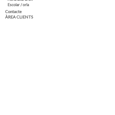
Escolar / orla
Contacte
ÀREA CLIENTS